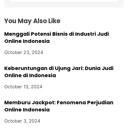
o
You May Also Like
n
Menggali Potensi Bisnis di Industri Judi
Online Indonesia
October 23, 2024
Keberuntungan di Ujung Jari: Dunia Judi
Online di Indonesia
October 13, 2024
Memburu Jackpot: Fenomena Perjudian
Online Indonesia
October 3, 2024