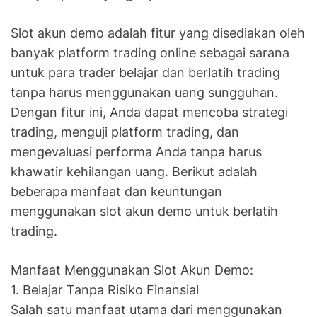
Slot akun demo adalah fitur yang disediakan oleh
banyak platform trading online sebagai sarana
untuk para trader belajar dan berlatih trading
tanpa harus menggunakan uang sungguhan.
Dengan fitur ini, Anda dapat mencoba strategi
trading, menguji platform trading, dan
mengevaluasi performa Anda tanpa harus
khawatir kehilangan uang. Berikut adalah
beberapa manfaat dan keuntungan
menggunakan slot akun demo untuk berlatih
trading.
Manfaat Menggunakan Slot Akun Demo:
1. Belajar Tanpa Risiko Finansial
Salah satu manfaat utama dari menggunakan