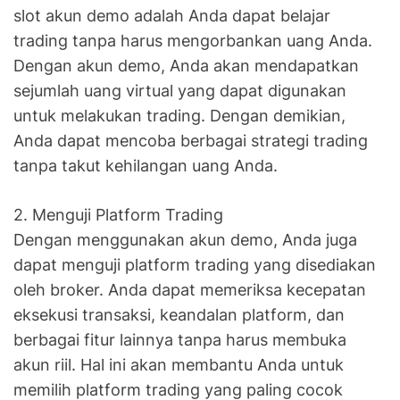
slot akun demo adalah Anda dapat belajar
trading tanpa harus mengorbankan uang Anda.
Dengan akun demo, Anda akan mendapatkan
sejumlah uang virtual yang dapat digunakan
untuk melakukan trading. Dengan demikian,
Anda dapat mencoba berbagai strategi trading
tanpa takut kehilangan uang Anda.
2. Menguji Platform Trading
Dengan menggunakan akun demo, Anda juga
dapat menguji platform trading yang disediakan
oleh broker. Anda dapat memeriksa kecepatan
eksekusi transaksi, keandalan platform, dan
berbagai fitur lainnya tanpa harus membuka
akun riil. Hal ini akan membantu Anda untuk
memilih platform trading yang paling cocok