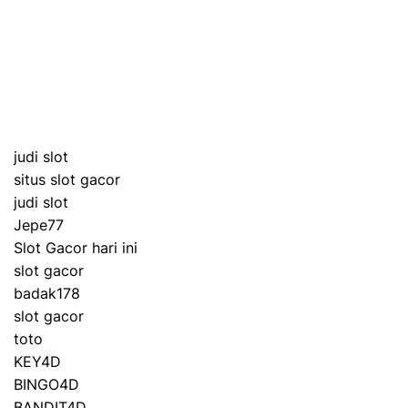
judi slot
situs slot gacor
judi slot
Jepe77
Slot Gacor hari ini
slot gacor
badak178
slot gacor
toto
KEY4D
BINGO4D
BANDIT4D