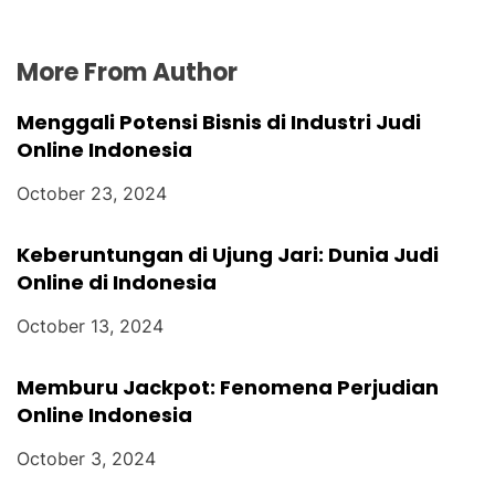
More From Author
Menggali Potensi Bisnis di Industri Judi
Online Indonesia
October 23, 2024
Keberuntungan di Ujung Jari: Dunia Judi
Online di Indonesia
October 13, 2024
Memburu Jackpot: Fenomena Perjudian
Online Indonesia
October 3, 2024