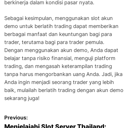
berkinerja dalam kondisi pasar nyata.
Sebagai kesimpulan, menggunakan slot akun
demo untuk berlatih trading dapat memberikan
berbagai manfaat dan keuntungan bagi para
trader, terutama bagi para trader pemula.
Dengan menggunakan akun demo, Anda dapat
belajar tanpa risiko finansial, menguji platform
trading, dan mengasah keterampilan trading
tanpa harus mengorbankan uang Anda. Jadi, jika
Anda ingin menjadi seorang trader yang lebih
baik, mulailah berlatih trading dengan akun demo
sekarang juga!
P
Previous:
Menjelajahi Slot Server Thailand: